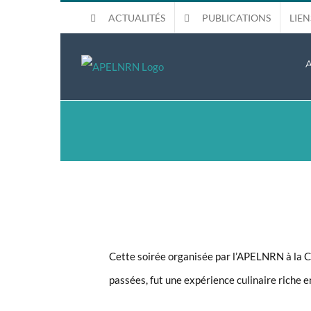
Passer
ACTUALITÉS
PUBLICATIONS
LIEN
au
contenu
Voir
Cette soirée organisée par l’APELNRN à la C
l'image
passées, fut une expérience culinaire riche e
agrandie