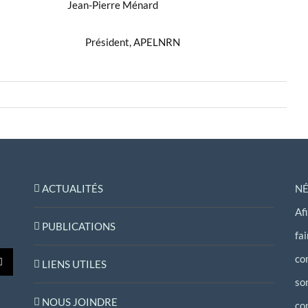
n-Pierre Ménard
APELNRN Président, APELNRN
ACTUALITÉS
NÉ
Af
PUBLICATIONS
fa
co
LIENS UTILES
so
NOUS JOINDRE
co