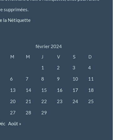
re supprimées.
re la Nétiquette
février 2024
M
M
J
V
S
D
1
2
3
4
6
7
8
9
10
11
13
14
15
16
17
18
20
21
22
23
24
25
27
28
29
Déc
Août »