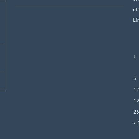
êt
Li
L
5
12
19
26
« 