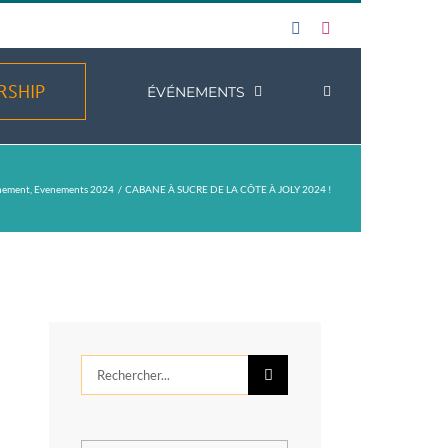
Facebook
Instagram
RSHIP
ÉVÉNEMENTS
nement
Evenements 2024
CABANE À SUCRE DE LA CÔTE À JOLY 2024 !
Rechercher: